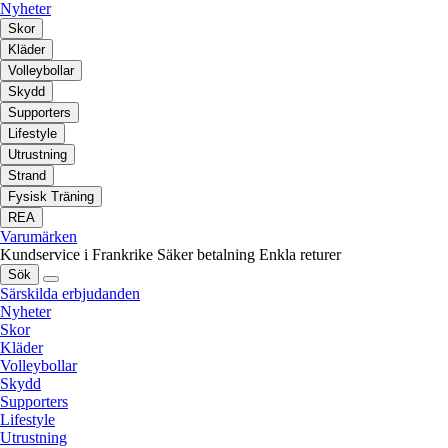
Nyheter
Skor
Kläder
Volleybollar
Skydd
Supporters
Lifestyle
Utrustning
Strand
Fysisk Träning
REA
Varumärken
Kundservice i Frankrike
Säker betalning
Enkla returer
Sök
Särskilda erbjudanden
Nyheter
Skor
Kläder
Volleybollar
Skydd
Supporters
Lifestyle
Utrustning