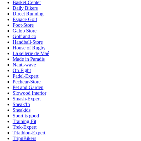
Basket-Center
Daily Bikers
Direct Running
Espace Golf
Foot-Store
Galop Store
Golf and co
Handball-Store
House of Rugby
La sellerie de Maé
Made in Paradis
Nauti-wave
On-Fight
Padel-Expert
Pecheur-Store
Pet and Garden
Slowood Interior
Smash-Expert
Sneak'In
Sneakids
Sport is good
Training-Fit
Trek-Expert
Triathlon-Expert
TripnBikers