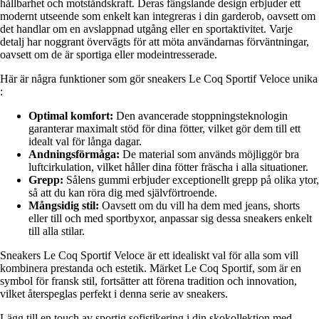
hållbarhet och motståndskraft. Deras fängslande design erbjuder ett
modernt utseende som enkelt kan integreras i din garderob, oavsett om
det handlar om en avslappnad utgång eller en sportaktivitet. Varje
detalj har noggrant övervägts för att möta användarnas förväntningar,
oavsett om de är sportiga eller modeintresserade.
Här är några funktioner som gör sneakers Le Coq Sportif Veloce unika
:
Optimal komfort:
Den avancerade stoppningsteknologin
garanterar maximalt stöd för dina fötter, vilket gör dem till ett
idealt val för långa dagar.
Andningsförmåga:
De material som används möjliggör bra
luftcirkulation, vilket håller dina fötter fräscha i alla situationer.
Grepp:
Sålens gummi erbjuder exceptionellt grepp på olika ytor,
så att du kan röra dig med självförtroende.
Mångsidig stil:
Oavsett om du vill ha dem med jeans, shorts
eller till och med sportbyxor, anpassar sig dessa sneakers enkelt
till alla stilar.
Sneakers Le Coq Sportif Veloce är ett idealiskt val för alla som vill
kombinera prestanda och estetik. Märket Le Coq Sportif, som är en
symbol för fransk stil, fortsätter att förena tradition och innovation,
vilket återspeglas perfekt i denna serie av sneakers.
Lägg till en touch av sportig sofistikering i din skokollektion med