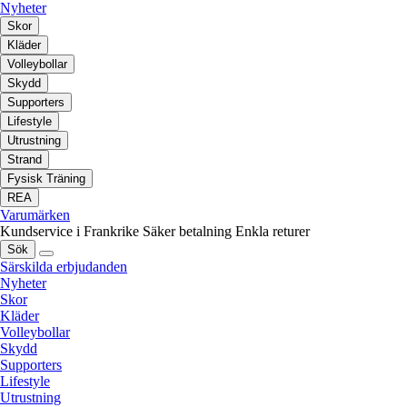
Nyheter
Skor
Kläder
Volleybollar
Skydd
Supporters
Lifestyle
Utrustning
Strand
Fysisk Träning
REA
Varumärken
Kundservice i Frankrike
Säker betalning
Enkla returer
Sök
Särskilda erbjudanden
Nyheter
Skor
Kläder
Volleybollar
Skydd
Supporters
Lifestyle
Utrustning