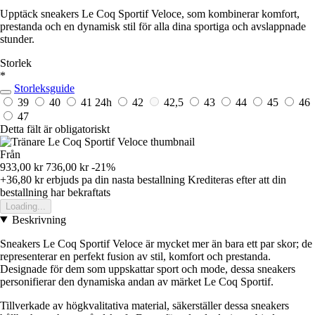
Upptäck sneakers Le Coq Sportif Veloce, som kombinerar komfort,
prestanda och en dynamisk stil för alla dina sportiga och avslappnade
stunder.
Storlek
*
Storleksguide
39
40
41
24h
42
42,5
43
44
45
46
47
Detta fält är obligatoriskt
Från
933,00 kr
736,00 kr
-21%
+36,80 kr
erbjuds pa din nasta bestallning
Krediteras efter att din
bestallning har bekraftats
Loading...
Beskrivning
Sneakers Le Coq Sportif Veloce är mycket mer än bara ett par skor; de
representerar en perfekt fusion av stil, komfort och prestanda.
Designade för dem som uppskattar sport och mode, dessa sneakers
personifierar den dynamiska andan av märket Le Coq Sportif.
Tillverkade av högkvalitativa material, säkerställer dessa sneakers