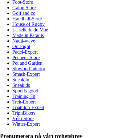
Foot-Store
Galop Store
Golf and co
Handball-Store
House of Rugby
La sellerie de Maé
Made in Paradis
Nauti-wave
On-Fight
Padel-Expert
Pecheur-Store
Pet and Garden
Slowood Interior
Smash-Expert
Sneak'In
Sneakids
Sport is good
Training-Fit
Trek-Expert
Triathlon-Expert
TripnBikers
Vélo-Store
Winter-Expert
Prenumerera på vårt nyhetsbrev