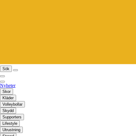
Sök
Nyheter
Skor
Kläder
Volleybollar
Skydd
Supporters
Lifestyle
Utrustning