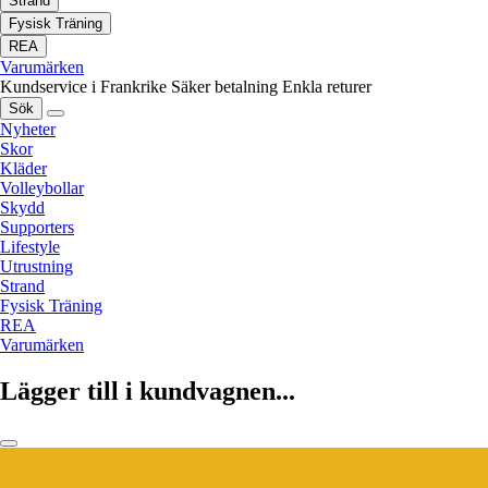
Strand
Fysisk Träning
REA
Varumärken
Kundservice i Frankrike
Säker betalning
Enkla returer
Sök
Nyheter
Skor
Kläder
Volleybollar
Skydd
Supporters
Lifestyle
Utrustning
Strand
Fysisk Träning
REA
Varumärken
Lägger till i kundvagnen...