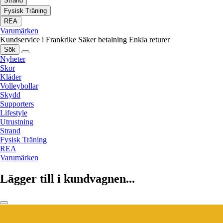
Strand
Fysisk Träning
REA
Varumärken
Kundservice i Frankrike
Säker betalning
Enkla returer
Sök
Nyheter
Skor
Kläder
Volleybollar
Skydd
Supporters
Lifestyle
Utrustning
Strand
Fysisk Träning
REA
Varumärken
Lägger till i kundvagnen...