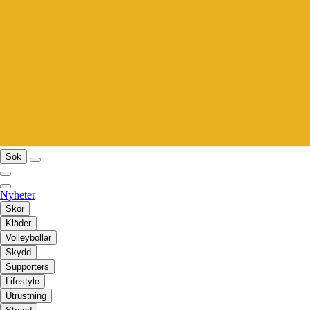
Sök
Nyheter
Skor
Kläder
Volleybollar
Skydd
Supporters
Lifestyle
Utrustning