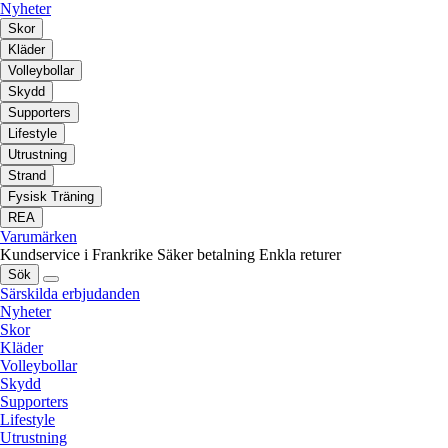
Nyheter
Skor
Kläder
Volleybollar
Skydd
Supporters
Lifestyle
Utrustning
Strand
Fysisk Träning
REA
Varumärken
Kundservice i Frankrike
Säker betalning
Enkla returer
Sök
Särskilda erbjudanden
Nyheter
Skor
Kläder
Volleybollar
Skydd
Supporters
Lifestyle
Utrustning