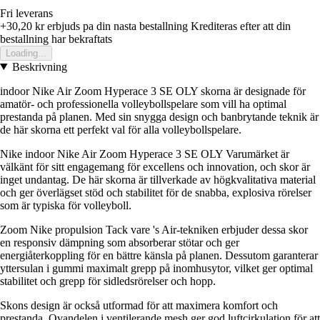
Fri leverans
+30,20 kr
erbjuds pa din nasta bestallning
Krediteras efter att din
bestallning har bekraftats
Loading...
Beskrivning
indoor Nike Air Zoom Hyperace 3 SE OLY skorna är designade för
amatör- och professionella volleybollspelare som vill ha optimal
prestanda på planen. Med sin snygga design och banbrytande teknik är
de här skorna ett perfekt val för alla volleybollspelare.
Nike indoor Nike Air Zoom Hyperace 3 SE OLY Varumärket är
välkänt för sitt engagemang för excellens och innovation, och skor är
inget undantag. De här skorna är tillverkade av högkvalitativa material
och ger överlägset stöd och stabilitet för de snabba, explosiva rörelser
som är typiska för volleyboll.
Zoom Nike propulsion Tack vare 's Air-tekniken erbjuder dessa skor
en responsiv dämpning som absorberar stötar och ger
energiåterkoppling för en bättre känsla på planen. Dessutom garanterar
yttersulan i gummi maximalt grepp på inomhusytor, vilket ger optimal
stabilitet och grepp för sidledsrörelser och hopp.
Skons design är också utformad för att maximera komfort och
prestanda. Ovandelen i ventilerande mesh ger god luftcirkulation för att