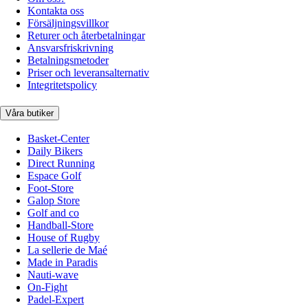
Kontakta oss
Försäljningsvillkor
Returer och återbetalningar
Ansvarsfriskrivning
Betalningsmetoder
Priser och leveransalternativ
Integritetspolicy
Våra butiker
Basket-Center
Daily Bikers
Direct Running
Espace Golf
Foot-Store
Galop Store
Golf and co
Handball-Store
House of Rugby
La sellerie de Maé
Made in Paradis
Nauti-wave
On-Fight
Padel-Expert