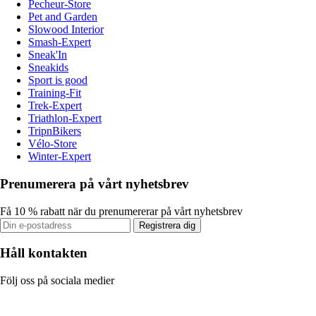
Pecheur-Store
Pet and Garden
Slowood Interior
Smash-Expert
Sneak'In
Sneakids
Sport is good
Training-Fit
Trek-Expert
Triathlon-Expert
TripnBikers
Vélo-Store
Winter-Expert
Prenumerera på vårt nyhetsbrev
Få 10 % rabatt när du prenumererar på vårt nyhetsbrev
Registrera dig
Håll kontakten
Följ oss på sociala medier