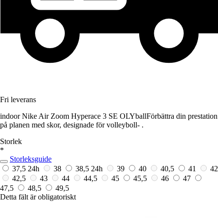
Fri leverans
indoor Nike Air Zoom Hyperace 3 SE OLYballFörbättra din prestation
på planen med skor, designade för volleyboll- .
Storlek
*
Storleksguide
37,5
24h
38
38,5
24h
39
40
40,5
41
42
42,5
43
44
44,5
45
45,5
46
47
47,5
48,5
49,5
Detta fält är obligatoriskt