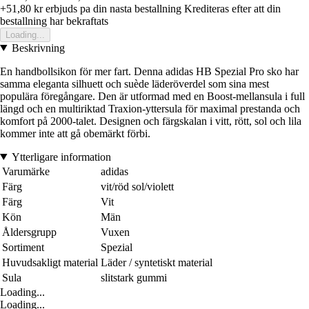
+51,80 kr
erbjuds pa din nasta bestallning
Krediteras efter att din
bestallning har bekraftats
Loading...
Beskrivning
En handbollsikon för mer fart. Denna adidas HB Spezial Pro sko har
samma eleganta silhuett och suède läderöverdel som sina mest
populära föregångare. Den är utformad med en Boost-mellansula i full
längd och en multiriktad Traxion-yttersula för maximal prestanda och
komfort på 2000-talet. Designen och färgskalan i vitt, rött, sol och lila
kommer inte att gå obemärkt förbi.
Ytterligare information
Varumärke
adidas
Färg
vit/röd sol/violett
Färg
Vit
Kön
Män
Åldersgrupp
Vuxen
Sortiment
Spezial
Huvudsakligt material
Läder / syntetiskt material
Sula
slitstark gummi
Loading...
Loading...