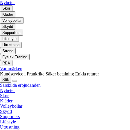
Nyheter
Skor
Kläder
Volleybollar
Skydd
Supporters
Lifestyle
Utrustning
Strand
Fysisk Träning
REA
Varumärken
Kundservice i Frankrike
Säker betalning
Enkla returer
Sök
Särskilda erbjudanden
Nyheter
Skor
Kläder
Volleybollar
Skydd
Supporters
Lifestyle
Utrustning