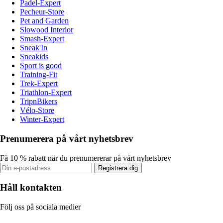
Padel-Expert
Pecheur-Store
Pet and Garden
Slowood Interior
Smash-Expert
Sneak'In
Sneakids
Sport is good
Training-Fit
Trek-Expert
Triathlon-Expert
TripnBikers
Vélo-Store
Winter-Expert
Prenumerera på vårt nyhetsbrev
Få 10 % rabatt när du prenumererar på vårt nyhetsbrev
Registrera dig
Håll kontakten
Följ oss på sociala medier