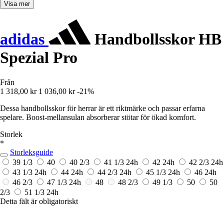
Visa mer
adidas
Handbollsskor HB
Spezial Pro
Från
1 318,00 kr
1 036,00 kr
-21%
Dessa handbollsskor för herrar är ett riktmärke och passar erfarna
spelare. Boost-mellansulan absorberar stötar för ökad komfort.
Storlek
*
Storleksguide
39 1/3
40
40 2/3
41 1/3
24h
42
24h
42 2/3
24h
43 1/3
24h
44
24h
44 2/3
24h
45 1/3
24h
46
24h
46 2/3
47 1/3
24h
48
48 2/3
49 1/3
50
50
2/3
51 1/3
24h
Detta fält är obligatoriskt