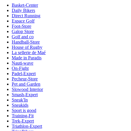
Basket-Center
Daily Bikers
Direct Running
Espace Golf
Foot-Store
Galop Store
Golf and co
Handball-Store
House of Rugby
La sellerie de Maé
Made in Paradis
Nauti-wave
On-Fight
Padel-Expert
Pecheur-Store
Pet and Garden
Slowood Interior
Smash-Expert
Sneak'In
Sneakids
Sport is good
Training-Fit
Trek-Expert
Triathlon-Expert