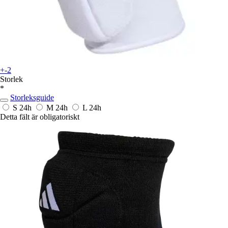
+-2
Storlek
*
Storleksguide
S
24h
M
24h
L
24h
Detta fält är obligatoriskt