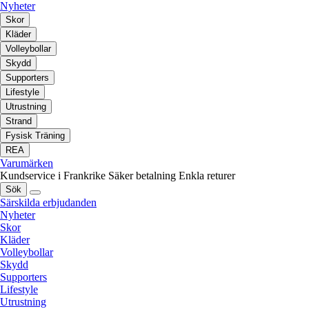
Nyheter
Skor
Kläder
Volleybollar
Skydd
Supporters
Lifestyle
Utrustning
Strand
Fysisk Träning
REA
Varumärken
Kundservice i Frankrike
Säker betalning
Enkla returer
Sök
Särskilda erbjudanden
Nyheter
Skor
Kläder
Volleybollar
Skydd
Supporters
Lifestyle
Utrustning