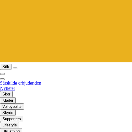
Sök
Särskilda erbjudanden
Nyheter
Skor
Kläder
Volleybollar
Skydd
Supporters
Lifestyle
Utrustning