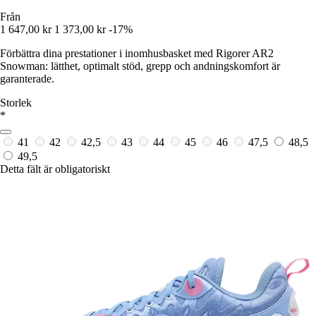
Från
1 647,00 kr
1 373,00 kr
-17%
Förbättra dina prestationer i inomhusbasket med Rigorer AR2
Snowman: lätthet, optimalt stöd, grepp och andningskomfort är
garanterade.
Storlek
*
41
42
42,5
43
44
45
46
47,5
48,5
49,5
Detta fält är obligatoriskt