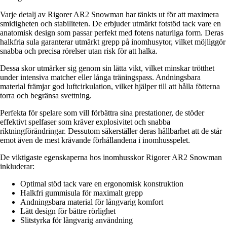
Varje detalj av Rigorer AR2 Snowman har tänkts ut för att maximera
smidigheten och stabiliteten. De erbjuder utmärkt fotstöd tack vare en
anatomisk design som passar perfekt med fotens naturliga form. Deras
halkfria sula garanterar utmärkt grepp på inomhusytor, vilket möjliggör
snabba och precisa rörelser utan risk för att halka.
Dessa skor utmärker sig genom sin lätta vikt, vilket minskar trötthet
under intensiva matcher eller långa träningspass. Andningsbara
material främjar god luftcirkulation, vilket hjälper till att hålla fötterna
torra och begränsa svettning.
Perfekta för spelare som vill förbättra sina prestationer, de stöder
effektivt spelfaser som kräver explosivitet och snabba
riktningförändringar. Dessutom säkerställer deras hållbarhet att de står
emot även de mest krävande förhållandena i inomhusspelet.
De viktigaste egenskaperna hos inomhusskor Rigorer AR2 Snowman
inkluderar:
Optimal stöd tack vare en ergonomisk konstruktion
Halkfri gummisula för maximalt grepp
Andningsbara material för långvarig komfort
Lätt design för bättre rörlighet
Slitstyrka för långvarig användning