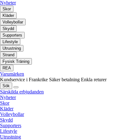
Nyheter
Skor
Kläder
Volleybollar
Skydd
Supporters
Lifestyle
Utrustning
Strand
Fysisk Träning
REA
Varumärken
Kundservice i Frankrike
Säker betalning
Enkla returer
Sök
Särskilda erbjudanden
Nyheter
Skor
Kläder
Volleybollar
Skydd
Supporters
Lifestyle
Utrustning