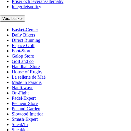
Priser och leveransalternativ
Integritetspolicy
Våra butiker
Basket-Center
Daily Bikers
Direct Running
Espace Golf
Foot-Store
Galop Store
Golf and co
Handball-Store
House of Rugby
La sellerie de Maé
Made in Paradis
Nauti-wave
On-Fight
Padel-Expert
Pecheur-Store
Pet and Garden
Slowood Interior
Smash-Expert
Sneak'In
Sneakids