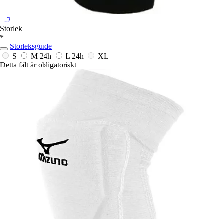
+-2
Storlek
*
Storleksguide
S
M
24h
L
24h
XL
Detta fält är obligatoriskt