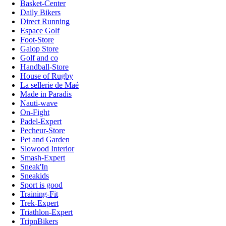
Basket-Center
Daily Bikers
Direct Running
Espace Golf
Foot-Store
Galop Store
Golf and co
Handball-Store
House of Rugby
La sellerie de Maé
Made in Paradis
Nauti-wave
On-Fight
Padel-Expert
Pecheur-Store
Pet and Garden
Slowood Interior
Smash-Expert
Sneak'In
Sneakids
Sport is good
Training-Fit
Trek-Expert
Triathlon-Expert
TripnBikers