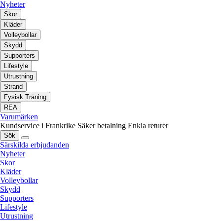
Nyheter
Skor
Kläder
Volleybollar
Skydd
Supporters
Lifestyle
Utrustning
Strand
Fysisk Träning
REA
Varumärken
Kundservice i Frankrike
Säker betalning
Enkla returer
Sök
Särskilda erbjudanden
Nyheter
Skor
Kläder
Volleybollar
Skydd
Supporters
Lifestyle
Utrustning