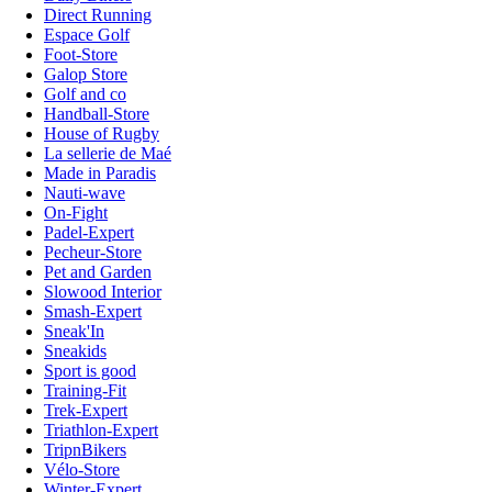
Direct Running
Espace Golf
Foot-Store
Galop Store
Golf and co
Handball-Store
House of Rugby
La sellerie de Maé
Made in Paradis
Nauti-wave
On-Fight
Padel-Expert
Pecheur-Store
Pet and Garden
Slowood Interior
Smash-Expert
Sneak'In
Sneakids
Sport is good
Training-Fit
Trek-Expert
Triathlon-Expert
TripnBikers
Vélo-Store
Winter-Expert