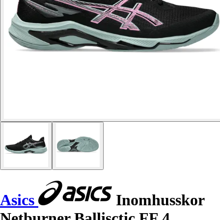
Asics
Inomhusskor
Netburner Ballisctic FF 4