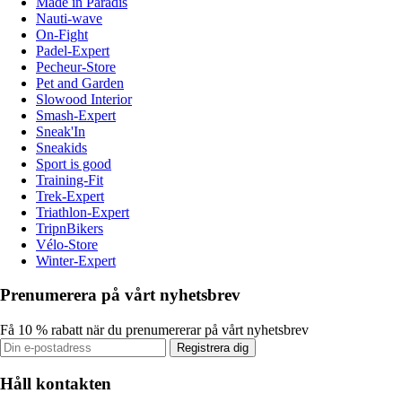
Made in Paradis
Nauti-wave
On-Fight
Padel-Expert
Pecheur-Store
Pet and Garden
Slowood Interior
Smash-Expert
Sneak'In
Sneakids
Sport is good
Training-Fit
Trek-Expert
Triathlon-Expert
TripnBikers
Vélo-Store
Winter-Expert
Prenumerera på vårt nyhetsbrev
Få 10 % rabatt när du prenumererar på vårt nyhetsbrev
Registrera dig
Håll kontakten