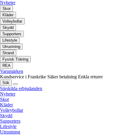
Nyheter
Skor
Kläder
Volleybollar
Skydd
Supporters
Lifestyle
Utrustning
Strand
Fysisk Träning
REA
Varumärken
Kundservice i Frankrike
Säker betalning
Enkla returer
Sök
Särskilda erbjudanden
Nyheter
Skor
Kläder
Volleybollar
Skydd
Supporters
Lifestyle
Utrustning