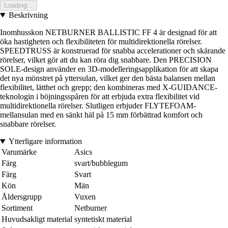
Loading...
Beskrivning
Inomhusskon NETBURNER BALLISTIC FF 4 är designad för att
öka hastigheten och flexibiliteten för multidirektionella rörelser.
SPEEDTRUSS är konstruerad för snabba accelerationer och skärande
rörelser, vilket gör att du kan röra dig snabbare. Den PRECISION
SOLE-design använder en 3D-modelleringsapplikation för att skapa
det nya mönstret på yttersulan, vilket ger den bästa balansen mellan
flexibilitet, lätthet och grepp; den kombineras med X-GUIDANCE-
teknologin i böjningsspåren för att erbjuda extra flexibilitet vid
multidirektionella rörelser. Slutligen erbjuder FLYTEFOAM-
mellansulan med en sänkt häl på 15 mm förbättrad komfort och
snabbare rörelser.
Ytterligare information
Varumärke
Asics
Färg
svart/bubblegum
Färg
Svart
Kön
Män
Åldersgrupp
Vuxen
Sortiment
Netburner
Huvudsakligt material
syntetiskt material