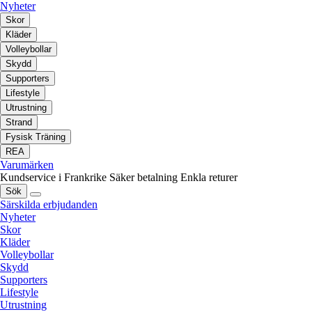
Nyheter
Skor
Kläder
Volleybollar
Skydd
Supporters
Lifestyle
Utrustning
Strand
Fysisk Träning
REA
Varumärken
Kundservice i Frankrike
Säker betalning
Enkla returer
Sök
Särskilda erbjudanden
Nyheter
Skor
Kläder
Volleybollar
Skydd
Supporters
Lifestyle
Utrustning