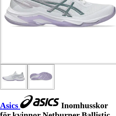
Asics
Inomhusskor
för kvinnor Netburner Ballistic