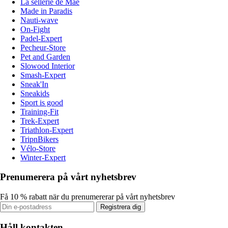
La sellerie de Maé
Made in Paradis
Nauti-wave
On-Fight
Padel-Expert
Pecheur-Store
Pet and Garden
Slowood Interior
Smash-Expert
Sneak'In
Sneakids
Sport is good
Training-Fit
Trek-Expert
Triathlon-Expert
TripnBikers
Vélo-Store
Winter-Expert
Prenumerera på vårt nyhetsbrev
Få 10 % rabatt när du prenumererar på vårt nyhetsbrev
Registrera dig
Håll kontakten