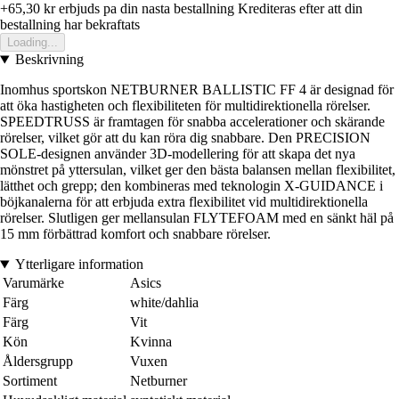
+65,30 kr
erbjuds pa din nasta bestallning
Krediteras efter att din
bestallning har bekraftats
Loading...
Beskrivning
Inomhus sportskon NETBURNER BALLISTIC FF 4 är designad för
att öka hastigheten och flexibiliteten för multidirektionella rörelser.
SPEEDTRUSS är framtagen för snabba accelerationer och skärande
rörelser, vilket gör att du kan röra dig snabbare. Den PRECISION
SOLE-designen använder 3D-modellering för att skapa det nya
mönstret på yttersulan, vilket ger den bästa balansen mellan flexibilitet,
lätthet och grepp; den kombineras med teknologin X-GUIDANCE i
böjkanalerna för att erbjuda extra flexibilitet vid multidirektionella
rörelser. Slutligen ger mellansulan FLYTEFOAM med en sänkt häl på
15 mm förbättrad komfort och snabbare rörelser.
Ytterligare information
Varumärke
Asics
Färg
white/dahlia
Färg
Vit
Kön
Kvinna
Åldersgrupp
Vuxen
Sortiment
Netburner