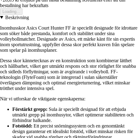
bestallning har bekraftats
Loading...
Beskrivning
Inomhusskor Asics Court Hunter FF är speciellt designade för idrottare
som söker både prestanda, komfort och stabilitet under sina
volleybollmatcher. Designade av Asics, ett märke känt för sin expertis
inom sportutrustning, uppfyller dessa skor perfekt kraven från spelare
som spelar på inomhusplaner.
Dessa skor kännetecknas av en konstruktion som kombinerar lätthet
och hållbarhet, vilket ger utmärkt respons och stor rörlighet för snabba
och sidleds förflyttningar, som är avgörande i volleyboll. FF-
teknologin (FlyteFoam) som är integrerad i sulan säkerställer
överlägsen dämpning och optimal energireturnering, vilket minskar
trötthet under intensiva spel.
När vi utforskar de viktigaste egenskaperna:
Förstärkt grepp:
Sula är speciellt designad för att erbjuda
utmärkt grepp på inomhusytor, vilket optimerar stabiliteten och
förhindrar halkande.
Fotstödd:
Ett precist snörningssystem och en genomtänkt
design garanterar ett idealiskt fotstöd, vilket minskar risken för
skador vid snabba rörelser och riktningförändringar.