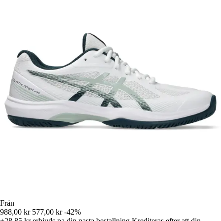
Från
988,00 kr
577,00 kr
-42%
+28,85 kr
erbjuds pa din nasta bestallning
Krediteras efter att din