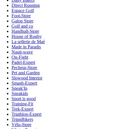
Daily Bikers
Direct Running
Espace Golf
Foot-Store
Galop Store
Golf and co
Handball-Store
House of Rugby
La sellerie de Maé
Made in Paradis
Nauti-wave
On-Fight
Padel-Expert
Pecheur-Store
Pet and Garden
Slowood Interior
Smash-Expert
Sneak'In
Sneakids
Sport is good
Training-Fit
Trek-Expert
Triathlon-Expert
TripnBikers
Vélo-Store