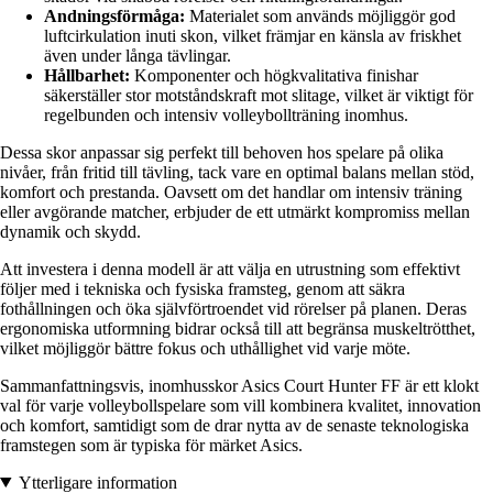
Andningsförmåga:
Materialet som används möjliggör god
luftcirkulation inuti skon, vilket främjar en känsla av friskhet
även under långa tävlingar.
Hållbarhet:
Komponenter och högkvalitativa finishar
säkerställer stor motståndskraft mot slitage, vilket är viktigt för
regelbunden och intensiv volleybollträning inomhus.
Dessa skor anpassar sig perfekt till behoven hos spelare på olika
nivåer, från fritid till tävling, tack vare en optimal balans mellan stöd,
komfort och prestanda. Oavsett om det handlar om intensiv träning
eller avgörande matcher, erbjuder de ett utmärkt kompromiss mellan
dynamik och skydd.
Att investera i denna modell är att välja en utrustning som effektivt
följer med i tekniska och fysiska framsteg, genom att säkra
fothållningen och öka självförtroendet vid rörelser på planen. Deras
ergonomiska utformning bidrar också till att begränsa muskeltrötthet,
vilket möjliggör bättre fokus och uthållighet vid varje möte.
Sammanfattningsvis, inomhusskor Asics Court Hunter FF är ett klokt
val för varje volleybollspelare som vill kombinera kvalitet, innovation
och komfort, samtidigt som de drar nytta av de senaste teknologiska
framstegen som är typiska för märket Asics.
Ytterligare information