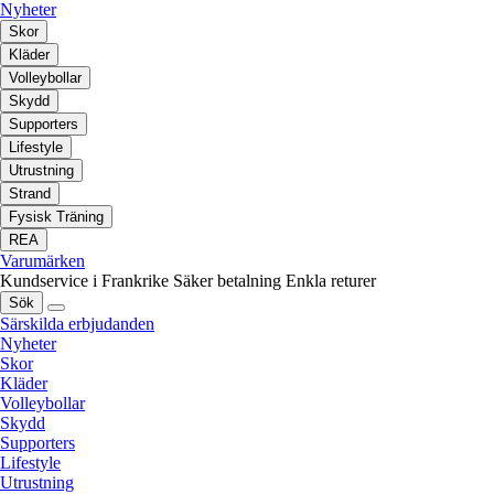
Nyheter
Skor
Kläder
Volleybollar
Skydd
Supporters
Lifestyle
Utrustning
Strand
Fysisk Träning
REA
Varumärken
Kundservice i Frankrike
Säker betalning
Enkla returer
Sök
Särskilda erbjudanden
Nyheter
Skor
Kläder
Volleybollar
Skydd
Supporters
Lifestyle
Utrustning