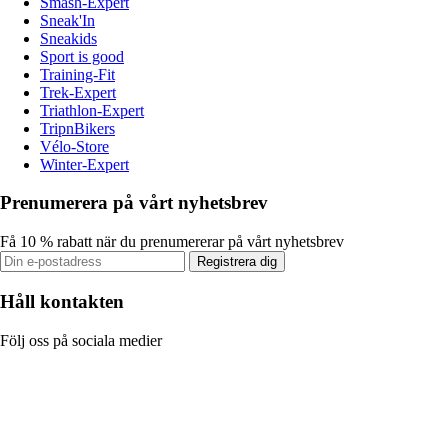
Smash-Expert
Sneak'In
Sneakids
Sport is good
Training-Fit
Trek-Expert
Triathlon-Expert
TripnBikers
Vélo-Store
Winter-Expert
Prenumerera på vårt nyhetsbrev
Få 10 % rabatt när du prenumererar på vårt nyhetsbrev
Registrera dig
Håll kontakten
Följ oss på sociala medier