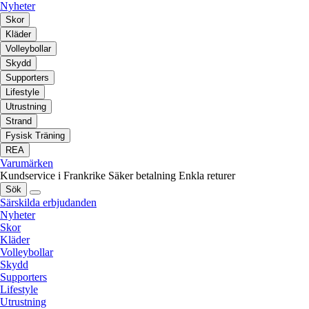
Nyheter
Skor
Kläder
Volleybollar
Skydd
Supporters
Lifestyle
Utrustning
Strand
Fysisk Träning
REA
Varumärken
Kundservice i Frankrike
Säker betalning
Enkla returer
Sök
Särskilda erbjudanden
Nyheter
Skor
Kläder
Volleybollar
Skydd
Supporters
Lifestyle
Utrustning