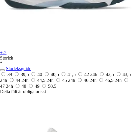
+-2
Storlek
*
Storleksguide
39
39,5
40
40,5
41,5
42
24h
42,5
43,5
24h
44
24h
44,5
24h
45
24h
46
24h
46,5
24h
47
24h
48
49
50,5
Detta fält är obligatoriskt