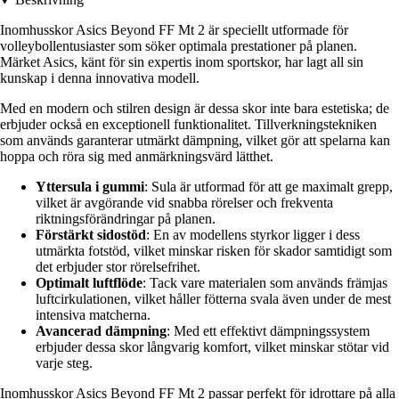
Inomhusskor Asics Beyond FF Mt 2 är speciellt utformade för
volleybollentusiaster som söker optimala prestationer på planen.
Märket Asics, känt för sin expertis inom sportskor, har lagt all sin
kunskap i denna innovativa modell.
Med en modern och stilren design är dessa skor inte bara estetiska; de
erbjuder också en exceptionell funktionalitet. Tillverkningstekniken
som används garanterar utmärkt dämpning, vilket gör att spelarna kan
hoppa och röra sig med anmärkningsvärd lätthet.
Yttersula i gummi
: Sula är utformad för att ge maximalt grepp,
vilket är avgörande vid snabba rörelser och frekventa
riktningsförändringar på planen.
Förstärkt sidostöd
: En av modellens styrkor ligger i dess
utmärkta fotstöd, vilket minskar risken för skador samtidigt som
det erbjuder stor rörelsefrihet.
Optimalt luftflöde
: Tack vare materialen som används främjas
luftcirkulationen, vilket håller fötterna svala även under de mest
intensiva matcherna.
Avancerad dämpning
: Med ett effektivt dämpningssystem
erbjuder dessa skor långvarig komfort, vilket minskar stötar vid
varje steg.
Inomhusskor Asics Beyond FF Mt 2 passar perfekt för idrottare på alla