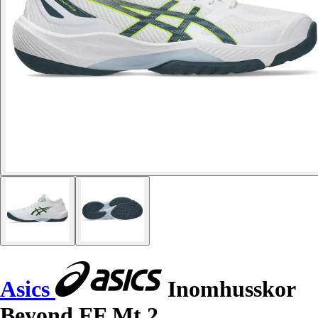
Asics
Inomhusskor
Beyond FF Mt 2