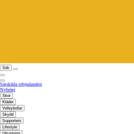
Sök
Särskilda erbjudanden
Nyheter
Skor
Kläder
Volleybollar
Skydd
Supporters
Lifestyle
Utrustning