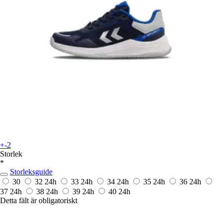
+-2
Storlek
*
Storleksguide
30
32
24h
33
24h
34
24h
35
24h
36
24h
37
24h
38
24h
39
24h
40
24h
Detta fält är obligatoriskt