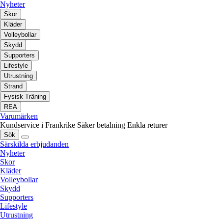
Nyheter
Skor
Kläder
Volleybollar
Skydd
Supporters
Lifestyle
Utrustning
Strand
Fysisk Träning
REA
Varumärken
Kundservice i Frankrike
Säker betalning
Enkla returer
Sök
Särskilda erbjudanden
Nyheter
Skor
Kläder
Volleybollar
Skydd
Supporters
Lifestyle
Utrustning