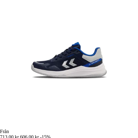
Från
713,00 kr
606,00 kr
-15%