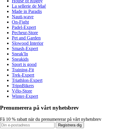
House of Rugby
La sellerie de Maé
Made in Paradis
Nauti-wave
On-Fight
Padel-Expert
Pecheur-Store
Pet and Garden
Slowood Interior
Smash-Expert
Sneak'In
Sneakids
Sport is good
Training-Fit
Trek-Expert
Triathlon-Expert
TripnBikers
Vélo-Store
Winter-Expert
Prenumerera på vårt nyhetsbrev
Få 10 % rabatt när du prenumererar på vårt nyhetsbrev
Registrera dig