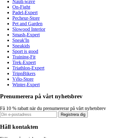
Nauti-wave
On-Fight
Padel-Expert
Pecheur-Store
Pet and Garden
Slowood Interior
Smash-Expert
Sneak'In
Sneakids
Sport is good
Training-Fit
Trek-Expert
Triathlon-Expert
TripnBikers
Vélo-Store
Winter-Expert
Prenumerera på vårt nyhetsbrev
Få 10 % rabatt när du prenumererar på vårt nyhetsbrev
Registrera dig
Håll kontakten