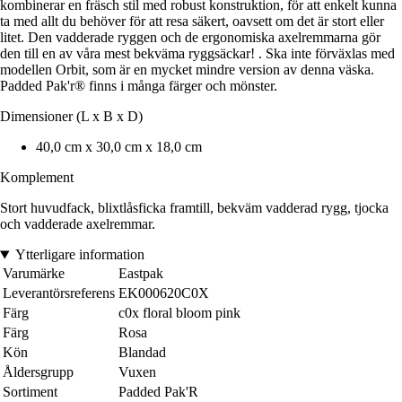
kombinerar en fräsch stil med robust konstruktion, för att enkelt kunna
ta med allt du behöver för att resa säkert, oavsett om det är stort eller
litet. Den vadderade ryggen och de ergonomiska axelremmarna gör
den till en av våra mest bekväma ryggsäckar! . Ska inte förväxlas med
modellen Orbit, som är en mycket mindre version av denna väska.
Padded Pak'r® finns i många färger och mönster.
Dimensioner (L x B x D)
40,0 cm x 30,0 cm x 18,0 cm
Komplement
Stort huvudfack, blixtlåsficka framtill, bekväm vadderad rygg, tjocka
och vadderade axelremmar.
Ytterligare information
Varumärke
Eastpak
Leverantörsreferens
EK000620C0X
Färg
c0x floral bloom pink
Färg
Rosa
Kön
Blandad
Åldersgrupp
Vuxen
Sortiment
Padded Pak'R