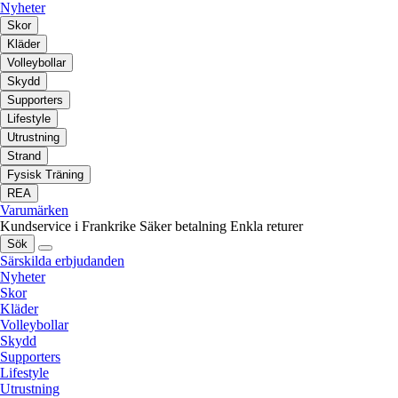
Nyheter
Skor
Kläder
Volleybollar
Skydd
Supporters
Lifestyle
Utrustning
Strand
Fysisk Träning
REA
Varumärken
Kundservice i Frankrike
Säker betalning
Enkla returer
Sök
Särskilda erbjudanden
Nyheter
Skor
Kläder
Volleybollar
Skydd
Supporters
Lifestyle
Utrustning