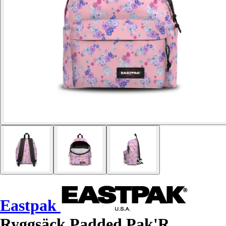
Eastpak
Ryggsäck Padded Pak'R