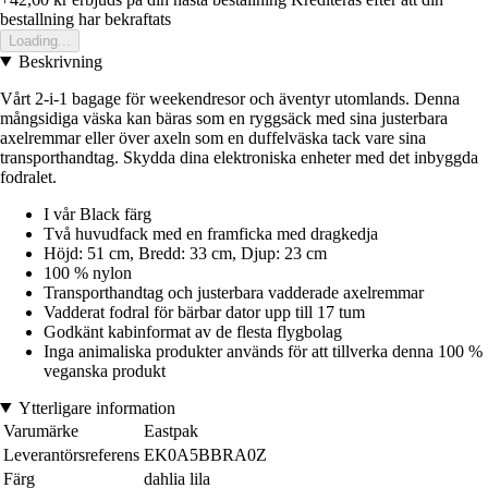
bestallning har bekraftats
Loading...
Beskrivning
Vårt 2-i-1 bagage för weekendresor och äventyr utomlands. Denna
mångsidiga väska kan bäras som en ryggsäck med sina justerbara
axelremmar eller över axeln som en duffelväska tack vare sina
transporthandtag. Skydda dina elektroniska enheter med det inbyggda
fodralet.
I vår Black färg
Två huvudfack med en framficka med dragkedja
Höjd: 51 cm, Bredd: 33 cm, Djup: 23 cm
100 % nylon
Transporthandtag och justerbara vadderade axelremmar
Vadderat fodral för bärbar dator upp till 17 tum
Godkänt kabinformat av de flesta flygbolag
Inga animaliska produkter används för att tillverka denna 100 %
veganska produkt
Ytterligare information
Varumärke
Eastpak
Leverantörsreferens
EK0A5BBRA0Z
Färg
dahlia lila