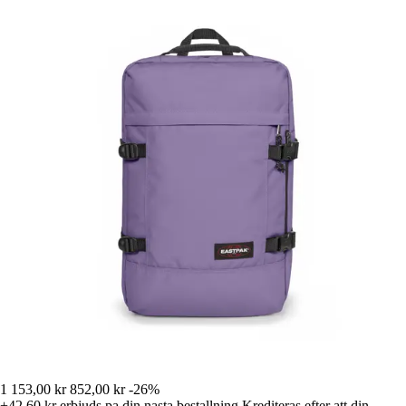
1 153,00 kr
852,00 kr
-26%
+42,60 kr
erbjuds pa din nasta bestallning
Krediteras efter att din