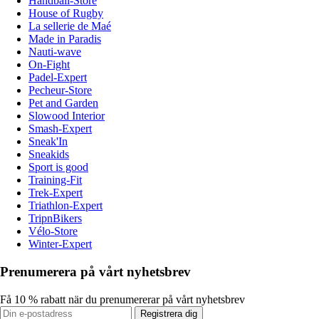
Handball-Store
House of Rugby
La sellerie de Maé
Made in Paradis
Nauti-wave
On-Fight
Padel-Expert
Pecheur-Store
Pet and Garden
Slowood Interior
Smash-Expert
Sneak'In
Sneakids
Sport is good
Training-Fit
Trek-Expert
Triathlon-Expert
TripnBikers
Vélo-Store
Winter-Expert
Prenumerera på vårt nyhetsbrev
Få 10 % rabatt när du prenumererar på vårt nyhetsbrev
Registrera dig