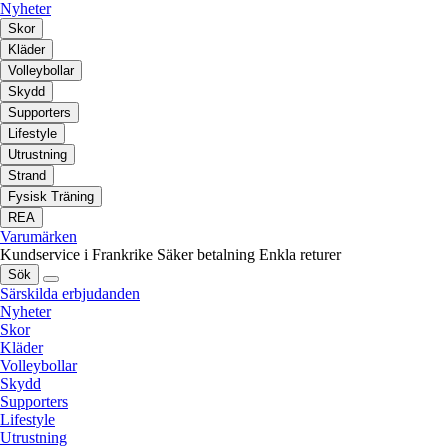
Nyheter
Skor
Kläder
Volleybollar
Skydd
Supporters
Lifestyle
Utrustning
Strand
Fysisk Träning
REA
Varumärken
Kundservice i Frankrike
Säker betalning
Enkla returer
Sök
Särskilda erbjudanden
Nyheter
Skor
Kläder
Volleybollar
Skydd
Supporters
Lifestyle
Utrustning