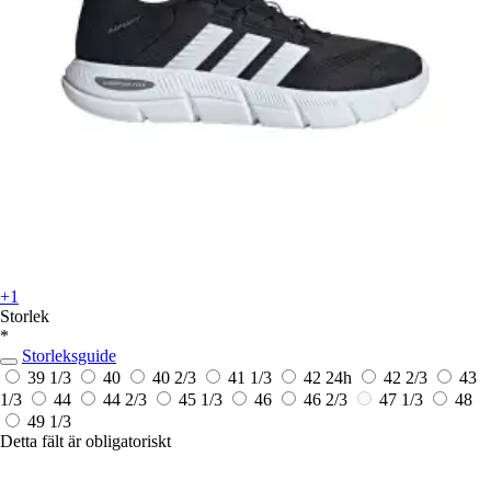
+1
Storlek
*
Storleksguide
39 1/3
40
40 2/3
41 1/3
42
24h
42 2/3
43
1/3
44
44 2/3
45 1/3
46
46 2/3
47 1/3
48
49 1/3
Detta fält är obligatoriskt