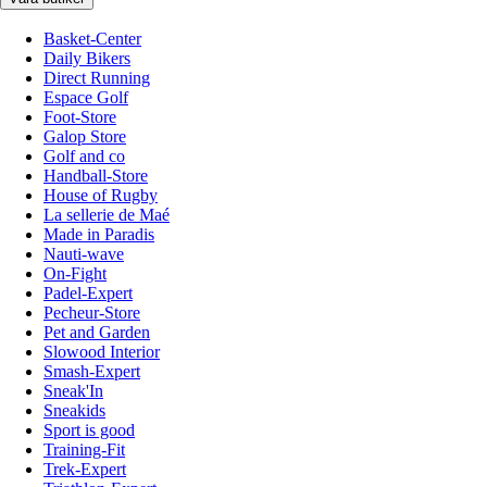
Basket-Center
Daily Bikers
Direct Running
Espace Golf
Foot-Store
Galop Store
Golf and co
Handball-Store
House of Rugby
La sellerie de Maé
Made in Paradis
Nauti-wave
On-Fight
Padel-Expert
Pecheur-Store
Pet and Garden
Slowood Interior
Smash-Expert
Sneak'In
Sneakids
Sport is good
Training-Fit
Trek-Expert