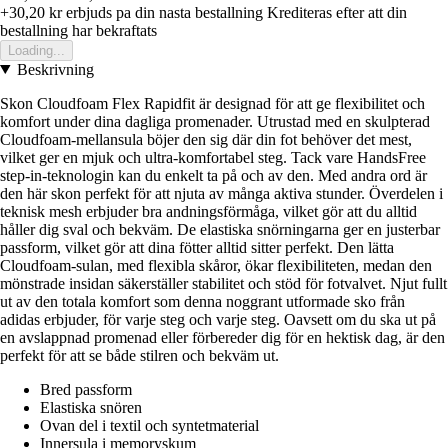
+30,20 kr
erbjuds pa din nasta bestallning
Krediteras efter att din
bestallning har bekraftats
Loading...
Beskrivning
Skon Cloudfoam Flex Rapidfit är designad för att ge flexibilitet och
komfort under dina dagliga promenader. Utrustad med en skulpterad
Cloudfoam-mellansula böjer den sig där din fot behöver det mest,
vilket ger en mjuk och ultra-komfortabel steg. Tack vare HandsFree
step-in-teknologin kan du enkelt ta på och av den. Med andra ord är
den här skon perfekt för att njuta av många aktiva stunder. Överdelen i
teknisk mesh erbjuder bra andningsförmåga, vilket gör att du alltid
håller dig sval och bekväm. De elastiska snörningarna ger en justerbar
passform, vilket gör att dina fötter alltid sitter perfekt. Den lätta
Cloudfoam-sulan, med flexibla skåror, ökar flexibiliteten, medan den
mönstrade insidan säkerställer stabilitet och stöd för fotvalvet. Njut fullt
ut av den totala komfort som denna noggrant utformade sko från
adidas erbjuder, för varje steg och varje steg. Oavsett om du ska ut på
en avslappnad promenad eller förbereder dig för en hektisk dag, är den
perfekt för att se både stilren och bekväm ut.
Bred passform
Elastiska snören
Ovan del i textil och syntetmaterial
Innersula i memoryskum