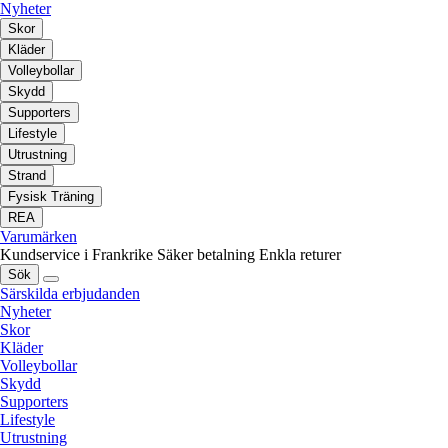
Nyheter
Skor
Kläder
Volleybollar
Skydd
Supporters
Lifestyle
Utrustning
Strand
Fysisk Träning
REA
Varumärken
Kundservice i Frankrike
Säker betalning
Enkla returer
Sök
Särskilda erbjudanden
Nyheter
Skor
Kläder
Volleybollar
Skydd
Supporters
Lifestyle
Utrustning