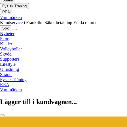
Strand
Fysisk Träning
REA
Varumärken
Kundservice i Frankrike
Säker betalning
Enkla returer
Sök
Nyheter
Skor
Kläder
Volleybollar
Skydd
Supporters
Lifestyle
Utrustning
Strand
Fysisk Träning
REA
Varumärken
Lägger till i kundvagnen...