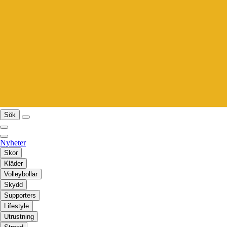
Sök
Nyheter
Skor
Kläder
Volleybollar
Skydd
Supporters
Lifestyle
Utrustning