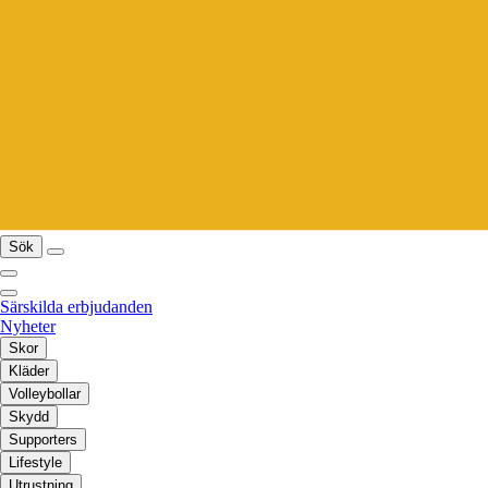
Sök
Särskilda erbjudanden
Nyheter
Skor
Kläder
Volleybollar
Skydd
Supporters
Lifestyle
Utrustning