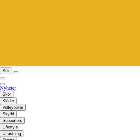
Sök
Nyheter
Skor
Kläder
Volleybollar
Skydd
Supporters
Lifestyle
Utrustning