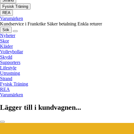
Strand
Fysisk Träning
REA
Varumärken
Kundservice i Frankrike
Säker betalning
Enkla returer
Sök
Nyheter
Skor
Kläder
Volleybollar
Skydd
Supporters
Lifestyle
Utrustning
Strand
Fysisk Träning
REA
Varumärken
Lägger till i kundvagnen...