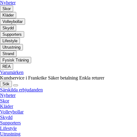
Nyheter
Skor
Kläder
Volleybollar
Skydd
Supporters
Lifestyle
Utrustning
Strand
Fysisk Träning
REA
Varumärken
Kundservice i Frankrike
Säker betalning
Enkla returer
Sök
Särskilda erbjudanden
Nyheter
Skor
Kläder
Volleybollar
Skydd
Supporters
Lifestyle
Utrustning