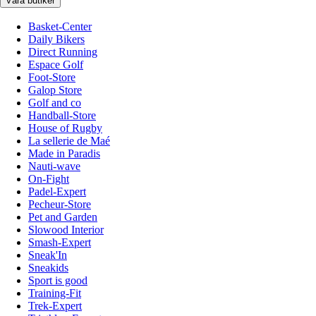
Våra butiker
Basket-Center
Daily Bikers
Direct Running
Espace Golf
Foot-Store
Galop Store
Golf and co
Handball-Store
House of Rugby
La sellerie de Maé
Made in Paradis
Nauti-wave
On-Fight
Padel-Expert
Pecheur-Store
Pet and Garden
Slowood Interior
Smash-Expert
Sneak'In
Sneakids
Sport is good
Training-Fit
Trek-Expert