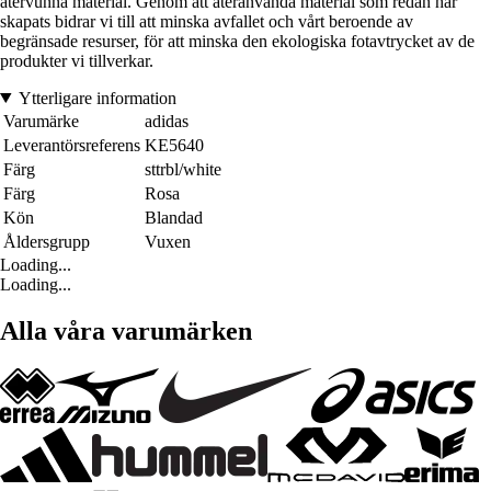
återvunna material. Genom att återanvända material som redan har
skapats bidrar vi till att minska avfallet och vårt beroende av
begränsade resurser, för att minska den ekologiska fotavtrycket av de
produkter vi tillverkar.
Ytterligare information
Varumärke
adidas
Leverantörsreferens
KE5640
Färg
sttrbl/white
Färg
Rosa
Kön
Blandad
Åldersgrupp
Vuxen
Loading...
Loading...
Alla våra varumärken