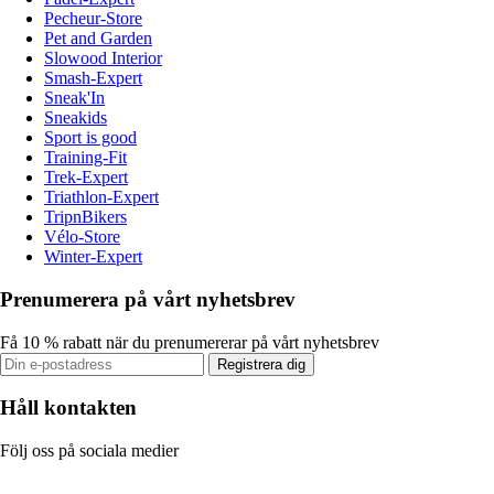
Pecheur-Store
Pet and Garden
Slowood Interior
Smash-Expert
Sneak'In
Sneakids
Sport is good
Training-Fit
Trek-Expert
Triathlon-Expert
TripnBikers
Vélo-Store
Winter-Expert
Prenumerera på vårt nyhetsbrev
Få 10 % rabatt när du prenumererar på vårt nyhetsbrev
Registrera dig
Håll kontakten
Följ oss på sociala medier