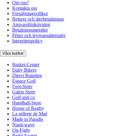
Om oss?
Kontakta oss
Försäljningsvillkor
Returer och återbetalningar
Ansvarsfriskrivning
Betalningsmetoder
Priser och leveransalternativ
Integritetspolicy
Våra butiker
Basket-Center
Daily Bikers
Direct Running
Espace Golf
Foot-Store
Galop Store
Golf and co
Handball-Store
House of Rugby
La sellerie de Maé
Made in Paradis
Nauti-wave
On-Fight
Padel-Expert