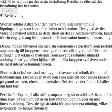
+22,75 kr
erbjuds pa din nasta bestallning
Krediteras efter att din
bestallning har bekraftats
Loading...
Beskrivning
Shorten adidas Adizero är den perfekta följeslagaren för alla
löpningstokiga som letar efter lätthet och komfort. Designad av det
välkända märket adidas, är detta short en del av Adizero-familjen, känd
för sitt engagemang för prestanda och innovation inom sportutrustning.
Denna modell utmärker sig med sin ergonomiska passform som perfekt
anpassar sig till kroppens naturliga rörelser, vilket ger total frihet när du
springer. Det tekniska materialet som används erbjuder utmärkt
andningsförmåga, vilket hjälper till att hålla kroppen sval även under
de mest intensiva träningspassen.
Shorten är också utrustad med tyg med avancerad teknik för optimal
fukthantering. Det betyder att du kan säga adjö till obehagliga känslor
på grund av svett, eftersom materialet effektivt avleder fukt och håller
din hud torr.
Perfekt för löpare på alla nivåer, anpassar sig short adidas Adizero efter
dina krav, oavsett om det är en kort morgonlöpning eller en mer
intensiv träning. Dess design är tänkt för att minimera nötning, vilket är
avgörande för längre distanser.