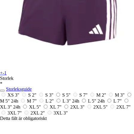
+-1
Storlek
*
Storleksguide
XS 3"
S 2"
S 3"
S 5"
S 7"
M 2"
M 3"
M 5"
24h
M 7"
L 2"
L 3"
24h
L 5"
24h
L 7"
XL 3"
24h
XL 5"
XL 7"
2XL 3"
2XL 5"
2XL 7"
3XL 7"
2XL 2"
3XL 3"
Detta fält är obligatoriskt