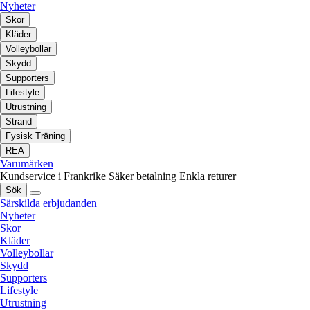
Nyheter
Skor
Kläder
Volleybollar
Skydd
Supporters
Lifestyle
Utrustning
Strand
Fysisk Träning
REA
Varumärken
Kundservice i Frankrike
Säker betalning
Enkla returer
Sök
Särskilda erbjudanden
Nyheter
Skor
Kläder
Volleybollar
Skydd
Supporters
Lifestyle
Utrustning