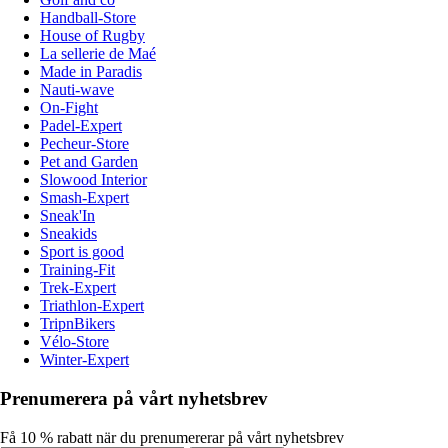
Handball-Store
House of Rugby
La sellerie de Maé
Made in Paradis
Nauti-wave
On-Fight
Padel-Expert
Pecheur-Store
Pet and Garden
Slowood Interior
Smash-Expert
Sneak'In
Sneakids
Sport is good
Training-Fit
Trek-Expert
Triathlon-Expert
TripnBikers
Vélo-Store
Winter-Expert
Prenumerera på vårt nyhetsbrev
Få 10 % rabatt när du prenumererar på vårt nyhetsbrev