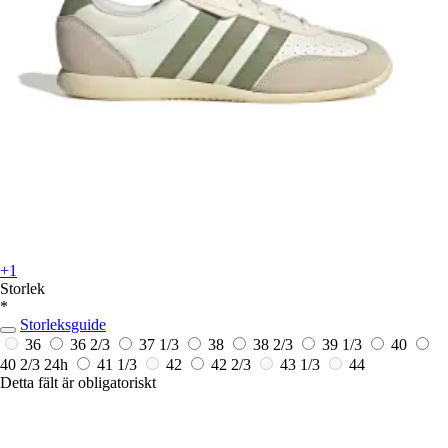
+1
Storlek
*
Storleksguide
36
36 2/3
37 1/3
38
38 2/3
39 1/3
40
40 2/3
24h
41 1/3
42
42 2/3
43 1/3
44
Detta fält är obligatoriskt