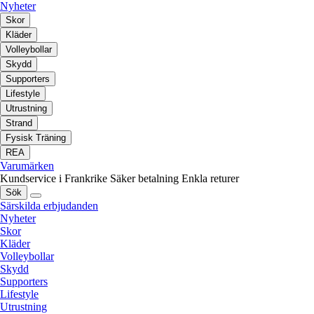
Nyheter
Skor
Kläder
Volleybollar
Skydd
Supporters
Lifestyle
Utrustning
Strand
Fysisk Träning
REA
Varumärken
Kundservice i Frankrike
Säker betalning
Enkla returer
Sök
Särskilda erbjudanden
Nyheter
Skor
Kläder
Volleybollar
Skydd
Supporters
Lifestyle
Utrustning