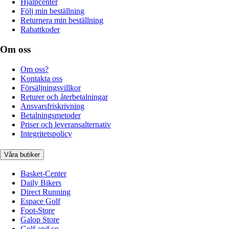
Hjälpcenter
Följ min beställning
Returnera min beställning
Rabattkoder
Om oss
Om oss?
Kontakta oss
Försäljningsvillkor
Returer och återbetalningar
Ansvarsfriskrivning
Betalningsmetoder
Priser och leveransalternativ
Integritetspolicy
Våra butiker
Basket-Center
Daily Bikers
Direct Running
Espace Golf
Foot-Store
Galop Store
Golf and co