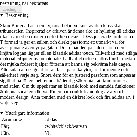
bestallning har bekraftats
Loading...
Beskrivning
Skon Barreda Lo är en ny, omarbetad version av den klassiska
tribunestilen. Inspirerad av arkiven är denna sko en hyllning till adidas
rika arv med en modern och stilren design. Dess justerade profil och en
T-formad tå ger en stilren och direkt passform: ett utmärkt val för
avslappnade äventyr på gatan. De tre banden på sidorna och den
linjära loggan lägger till en klassisk adidas touch. Tillverkad med stiliga
material erbjuder ovanmaterialet hållbarhet och en tidlös finish, medan
det mjuka foderet hjälper fötterna att känna sig bekväma hela dagen.
Yttersulan är designad för att fästa på olika ytor, för förtroende och
säkerhet i varje steg. Snöra dem för en justerad passform som anpassar
sig till dina fötters behov och håller dig säker utan att kompromissa
med stilen. Om du uppskattar en klassisk look med samtida funktioner,
är denna sneakers ditt val för en harmonisk blandning av arv och
modern design. Anta trenden med en diskret look och fira adidas arv i
varje steg.
Ytterligare information
Varumärke
adidas
Färg
cwhite/cblack/warvan
Färg
Vit