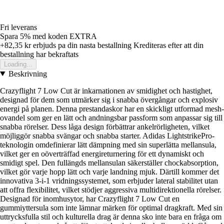
Fri leverans
Spara 5%
med koden
EXTRA
+82,35 kr
erbjuds pa din nasta bestallning
Krediteras efter att din
bestallning har bekraftats
Loading...
Beskrivning
Crazyflight 7 Low Cut är inkarnationen av smidighet och hastighet,
designad för dem som utmärker sig i snabba övergångar och explosiv
energi på planen. Denna prestandaskor har en skickligt utformad mesh-
ovandel som ger en lätt och andningsbar passform som anpassar sig till
snabba rörelser. Dess låga design förbättrar ankelrörligheten, vilket
möjliggör snabba svängar och snabba starter. Adidas LightstrikePro-
teknologin omdefinierar lätt dämpning med sin superlätta mellansula,
vilket ger en oöverträffad energireturnering för ett dynamiskt och
smidigt spel. Den fullängds mellansulan säkerställer chockabsorption,
vilket gör varje hopp lätt och varje landning mjuk. Därtill kommer det
innovativa 3-i-1 vridningssystemet, som erbjuder lateral stabilitet utan
att offra flexibilitet, vilket stödjer aggressiva multidirektionella rörelser.
Designad för inomhusytor, har Crazyflight 7 Low Cut en
gummiyttersula som inte lämnar märken för optimal dragkraft. Med sin
uttrycksfulla stil och kulturella drag är denna sko inte bara en fråga om