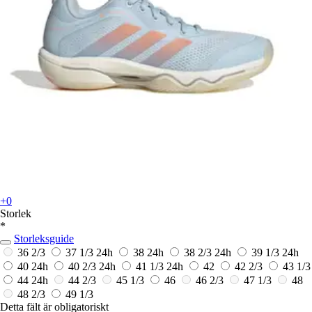
+0
Storlek
*
Storleksguide
36 2/3
37 1/3
24h
38
24h
38 2/3
24h
39 1/3
24h
40
24h
40 2/3
24h
41 1/3
24h
42
42 2/3
43 1/3
44
24h
44 2/3
45 1/3
46
46 2/3
47 1/3
48
48 2/3
49 1/3
Detta fält är obligatoriskt