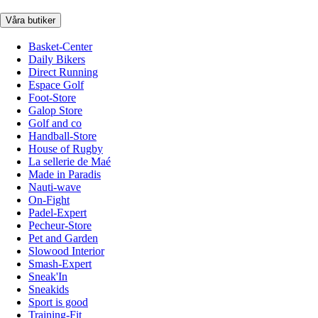
Våra butiker
Basket-Center
Daily Bikers
Direct Running
Espace Golf
Foot-Store
Galop Store
Golf and co
Handball-Store
House of Rugby
La sellerie de Maé
Made in Paradis
Nauti-wave
On-Fight
Padel-Expert
Pecheur-Store
Pet and Garden
Slowood Interior
Smash-Expert
Sneak'In
Sneakids
Sport is good
Training-Fit