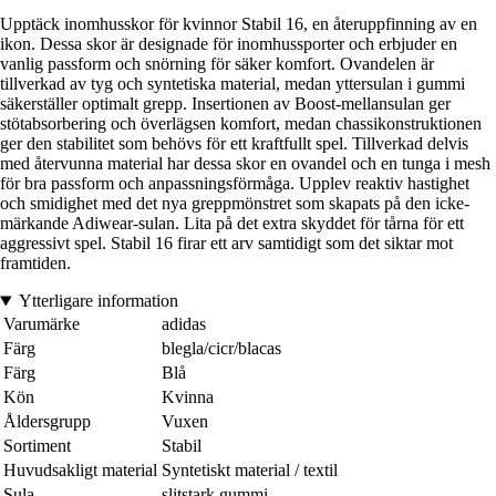
Upptäck inomhusskor för kvinnor Stabil 16, en återuppfinning av en
ikon. Dessa skor är designade för inomhussporter och erbjuder en
vanlig passform och snörning för säker komfort. Ovandelen är
tillverkad av tyg och syntetiska material, medan yttersulan i gummi
säkerställer optimalt grepp. Insertionen av Boost-mellansulan ger
stötabsorbering och överlägsen komfort, medan chassikonstruktionen
ger den stabilitet som behövs för ett kraftfullt spel. Tillverkad delvis
med återvunna material har dessa skor en ovandel och en tunga i mesh
för bra passform och anpassningsförmåga. Upplev reaktiv hastighet
och smidighet med det nya greppmönstret som skapats på den icke-
märkande Adiwear-sulan. Lita på det extra skyddet för tårna för ett
aggressivt spel. Stabil 16 firar ett arv samtidigt som det siktar mot
framtiden.
Ytterligare information
Varumärke
adidas
Färg
blegla/cicr/blacas
Färg
Blå
Kön
Kvinna
Åldersgrupp
Vuxen
Sortiment
Stabil
Huvudsakligt material
Syntetiskt material / textil
Sula
slitstark gummi