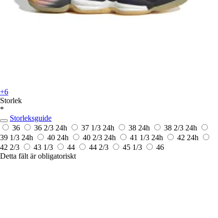
+6
Storlek
*
Storleksguide
36
36 2/3
24h
37 1/3
24h
38
24h
38 2/3
24h
39 1/3
24h
40
24h
40 2/3
24h
41 1/3
24h
42
24h
42 2/3
43 1/3
44
44 2/3
45 1/3
46
Detta fält är obligatoriskt