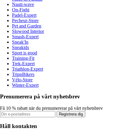
Nauti-wave
On-Fight
Padel-Expert
Pecheur-Store
Pet and Garden
Slowood Interior
Smash-Expert
Sneak'In
Sneakids
Sport is good
Training-Fit
Trek-Expert
Triathlon-Expert
TripnBikers
Vélo-Store
Winter-Expert
Prenumerera på vårt nyhetsbrev
Få 10 % rabatt när du prenumererar på vårt nyhetsbrev
Registrera dig
Håll kontakten