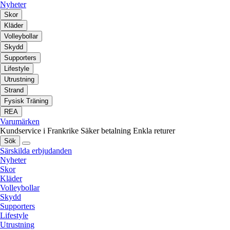
Nyheter
Skor
Kläder
Volleybollar
Skydd
Supporters
Lifestyle
Utrustning
Strand
Fysisk Träning
REA
Varumärken
Kundservice i Frankrike
Säker betalning
Enkla returer
Sök
Särskilda erbjudanden
Nyheter
Skor
Kläder
Volleybollar
Skydd
Supporters
Lifestyle
Utrustning