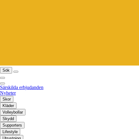
Sök
Särskilda erbjudanden
Nyheter
Skor
Kläder
Volleybollar
Skydd
Supporters
Lifestyle
Utrustning