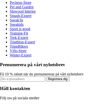
Pecheur-Store
Pet and Garden
Slowood Interior
Smash-Expert
Sneak'In
Sneakids
Sport is good
Training-Fit
Trek-Expert
Triathlon-Expert
TripnBikers
Vélo-Store
Winter-Expert
Prenumerera på vårt nyhetsbrev
Få 10 % rabatt när du prenumererar på vårt nyhetsbrev
Registrera dig
Håll kontakten
Följ oss på sociala medier