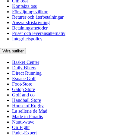
Om oss?
Kontakta oss
Försäljningsvillkor
Returer och återbetalningar
Ansvarsfriskrivning
Betalningsmetoder
Priser och leveransalternativ
Integritetspolicy
Våra butiker
Basket-Center
Daily Bikers
Direct Running
Espace Golf
Foot-Store
Galop Store
Golf and co
Handball-Store
House of Rugby
La sellerie de Maé
Made in Paradis
Nauti-wave
On-Fight
Padel-Expert