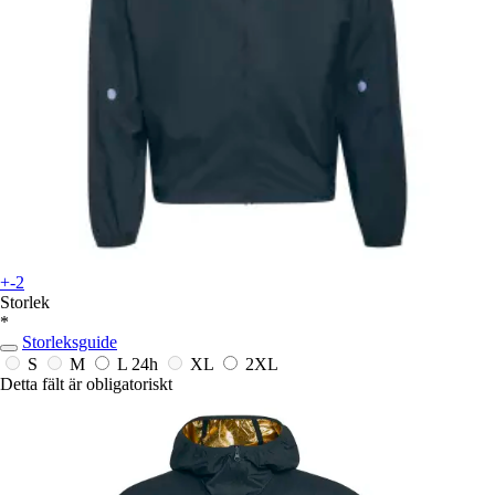
+-2
Storlek
*
Storleksguide
S
M
L
24h
XL
2XL
Detta fält är obligatoriskt