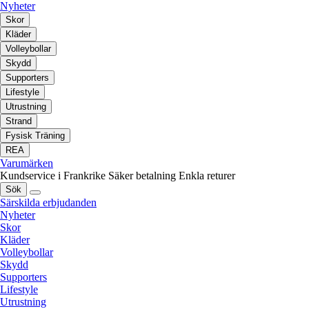
Nyheter
Skor
Kläder
Volleybollar
Skydd
Supporters
Lifestyle
Utrustning
Strand
Fysisk Träning
REA
Varumärken
Kundservice i Frankrike
Säker betalning
Enkla returer
Sök
Särskilda erbjudanden
Nyheter
Skor
Kläder
Volleybollar
Skydd
Supporters
Lifestyle
Utrustning