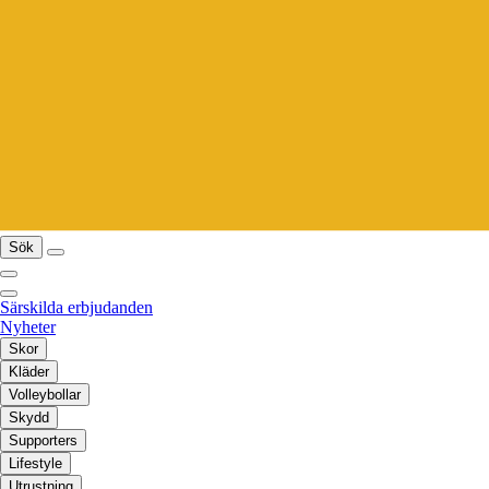
Sök
Särskilda erbjudanden
Nyheter
Skor
Kläder
Volleybollar
Skydd
Supporters
Lifestyle
Utrustning