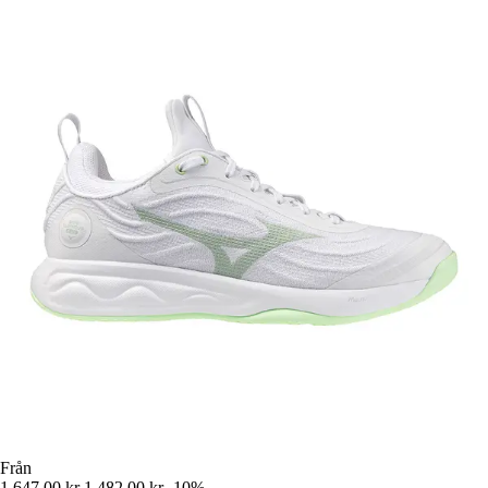
Från
1 647,00 kr
1 482,00 kr
-10%