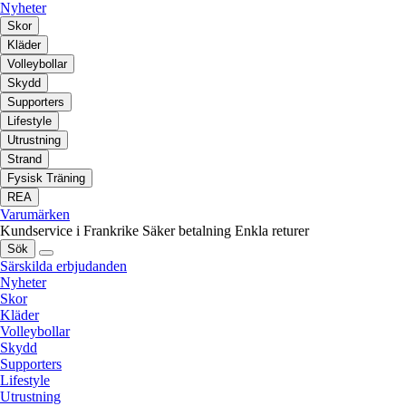
Nyheter
Skor
Kläder
Volleybollar
Skydd
Supporters
Lifestyle
Utrustning
Strand
Fysisk Träning
REA
Varumärken
Kundservice i Frankrike
Säker betalning
Enkla returer
Sök
Särskilda erbjudanden
Nyheter
Skor
Kläder
Volleybollar
Skydd
Supporters
Lifestyle
Utrustning