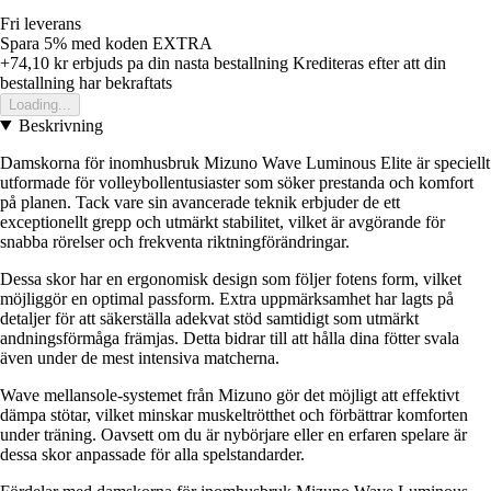
Fri leverans
Spara 5%
med koden
EXTRA
+74,10 kr
erbjuds pa din nasta bestallning
Krediteras efter att din
bestallning har bekraftats
Loading...
Beskrivning
Damskorna för inomhusbruk Mizuno Wave Luminous Elite är speciellt
utformade för volleybollentusiaster som söker prestanda och komfort
på planen. Tack vare sin avancerade teknik erbjuder de ett
exceptionellt grepp och utmärkt stabilitet, vilket är avgörande för
snabba rörelser och frekventa riktningförändringar.
Dessa skor har en ergonomisk design som följer fotens form, vilket
möjliggör en optimal passform. Extra uppmärksamhet har lagts på
detaljer för att säkerställa adekvat stöd samtidigt som utmärkt
andningsförmåga främjas. Detta bidrar till att hålla dina fötter svala
även under de mest intensiva matcherna.
Wave mellansole-systemet från Mizuno gör det möjligt att effektivt
dämpa stötar, vilket minskar muskeltrötthet och förbättrar komforten
under träning. Oavsett om du är nybörjare eller en erfaren spelare är
dessa skor anpassade för alla spelstandarder.