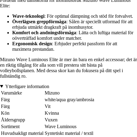
Fördelar med damskorna för inomhusbruk Mizuno Wave Luminous
Elite:
Wave-teknologi
: För optimal dämpning och stöd för fotvalvet.
Överlägsen greppförmåga
: Sålen är speciellt utformad för att
erbjuda utmärkt dragkraft på inomhusytor.
Komfort och andningsförmåga
: Lätta och luftiga material för
oöverträffad komfort under matcher.
Ergonomisk design
: Erbjuder perfekt passform för att
maximera prestandan.
Mizuno Wave Luminous Elite är mer än bara en enkel accessoar; det är
en riktig tillgång för alla som vill prestera sitt bästa på
volleybollsplanen. Med dessa skor kan du fokusera på ditt spel i
fullständig ro.
Ytterligare information
Varumärke
Mizuno
Färg
white/aqua gray/ambrosia
Färg
Vit
Kön
Kvinna
Åldersgrupp
Vuxen
Sortiment
Wave Luminous
Huvudsakligt material
Syntetiskt material / textil