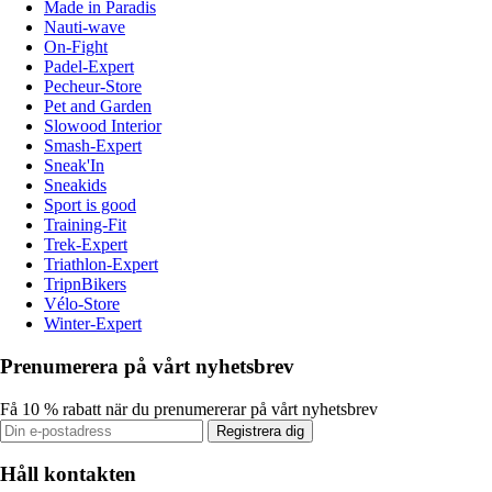
Made in Paradis
Nauti-wave
On-Fight
Padel-Expert
Pecheur-Store
Pet and Garden
Slowood Interior
Smash-Expert
Sneak'In
Sneakids
Sport is good
Training-Fit
Trek-Expert
Triathlon-Expert
TripnBikers
Vélo-Store
Winter-Expert
Prenumerera på vårt nyhetsbrev
Få 10 % rabatt när du prenumererar på vårt nyhetsbrev
Registrera dig
Håll kontakten