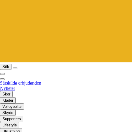
Sök
Särskilda erbjudanden
Nyheter
Skor
Kläder
Volleybollar
Skydd
Supporters
Lifestyle
Utrustning