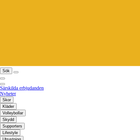
Sök
Särskilda erbjudanden
Nyheter
Skor
Kläder
Volleybollar
Skydd
Supporters
Lifestyle
Utrustning