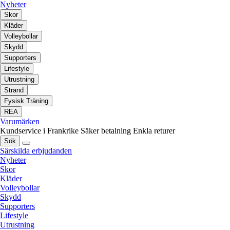
Nyheter
Skor
Kläder
Volleybollar
Skydd
Supporters
Lifestyle
Utrustning
Strand
Fysisk Träning
REA
Varumärken
Kundservice i Frankrike
Säker betalning
Enkla returer
Sök
Särskilda erbjudanden
Nyheter
Skor
Kläder
Volleybollar
Skydd
Supporters
Lifestyle
Utrustning