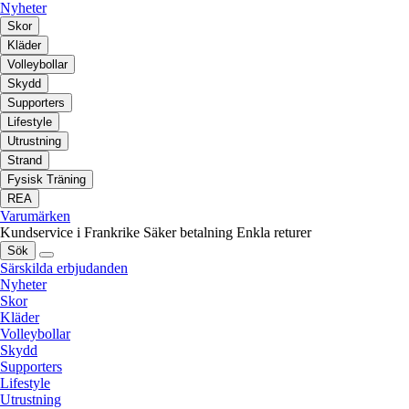
Nyheter
Skor
Kläder
Volleybollar
Skydd
Supporters
Lifestyle
Utrustning
Strand
Fysisk Träning
REA
Varumärken
Kundservice i Frankrike
Säker betalning
Enkla returer
Sök
Särskilda erbjudanden
Nyheter
Skor
Kläder
Volleybollar
Skydd
Supporters
Lifestyle
Utrustning