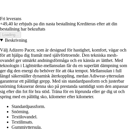
Fri leverans
+49,40 kr
erbjuds pa din nasta bestallning
Krediteras efter att din
bestallning har bekraftats
Loading...
Beskrivning
Välj Adizero Pacer, som är designad för hastighet, komfort, vägar och
för att hjälpa dig framåt med självförtroende. Den tekniska mesh-
ovandel ger utmärkt andningsförmåga och en känsla av lätthet. Med
teknologin i Lightstrike-mellansulan får du en superlätt dämpning som
ger dig den energi du behöver för att öka tempot. Mellansulan i full
längd säkerställer dynamisk återkoppling, medan Adiwear-yttersulan
garanterar ett pålitligt grepp. Med sin standardpassform och justerbar
snörning fokuserar denna sko på prestanda samtidigt som den anpassar
sig efter din fot för bra stöd. Träna för en löprunda eller ge dig ut och
spring med en pålitlig sko, kilometer efter kilometer.
Standardpassform.
Snörning.
Textilovandel.
Textilinsats.
Gummiyttersula.