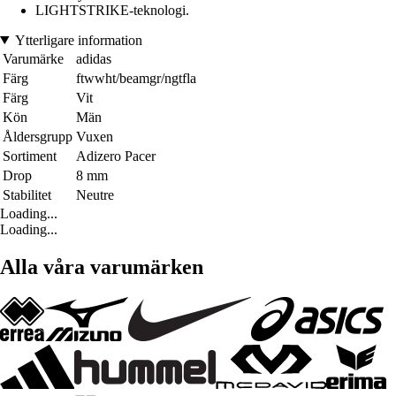
LIGHTSTRIKE-teknologi.
Ytterligare information
Varumärke
adidas
Färg
ftwwht/beamgr/ngtfla
Färg
Vit
Kön
Män
Åldersgrupp
Vuxen
Sortiment
Adizero Pacer
Drop
8 mm
Stabilitet
Neutre
Loading...
Loading...
Alla våra varumärken