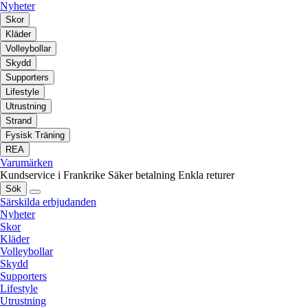
Nyheter
Skor
Kläder
Volleybollar
Skydd
Supporters
Lifestyle
Utrustning
Strand
Fysisk Träning
REA
Varumärken
Kundservice i Frankrike
Säker betalning
Enkla returer
Sök
Särskilda erbjudanden
Nyheter
Skor
Kläder
Volleybollar
Skydd
Supporters
Lifestyle
Utrustning