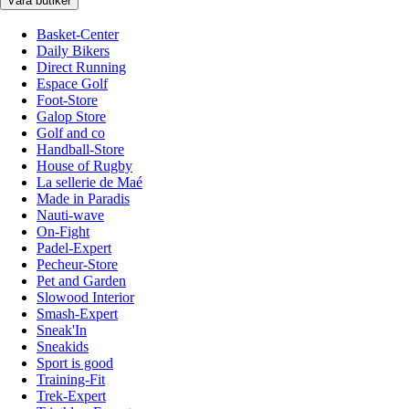
Våra butiker
Basket-Center
Daily Bikers
Direct Running
Espace Golf
Foot-Store
Galop Store
Golf and co
Handball-Store
House of Rugby
La sellerie de Maé
Made in Paradis
Nauti-wave
On-Fight
Padel-Expert
Pecheur-Store
Pet and Garden
Slowood Interior
Smash-Expert
Sneak'In
Sneakids
Sport is good
Training-Fit
Trek-Expert