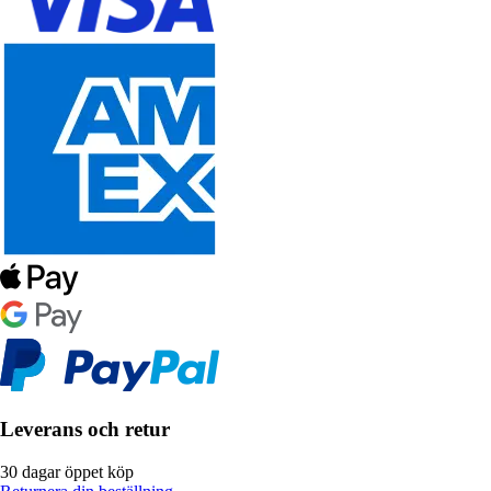
Leverans och retur
30 dagar öppet köp