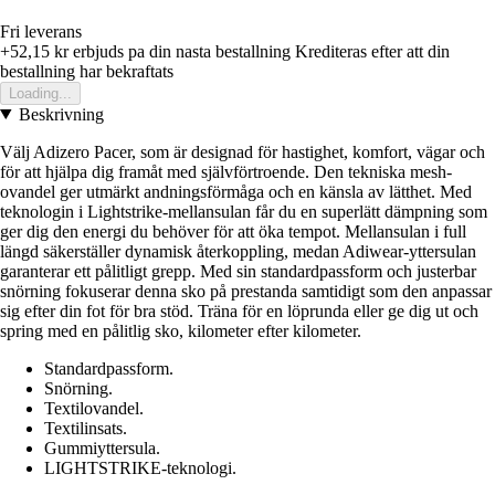
Fri leverans
+52,15 kr
erbjuds pa din nasta bestallning
Krediteras efter att din
bestallning har bekraftats
Loading...
Beskrivning
Välj Adizero Pacer, som är designad för hastighet, komfort, vägar och
för att hjälpa dig framåt med självförtroende. Den tekniska mesh-
ovandel ger utmärkt andningsförmåga och en känsla av lätthet. Med
teknologin i Lightstrike-mellansulan får du en superlätt dämpning som
ger dig den energi du behöver för att öka tempot. Mellansulan i full
längd säkerställer dynamisk återkoppling, medan Adiwear-yttersulan
garanterar ett pålitligt grepp. Med sin standardpassform och justerbar
snörning fokuserar denna sko på prestanda samtidigt som den anpassar
sig efter din fot för bra stöd. Träna för en löprunda eller ge dig ut och
spring med en pålitlig sko, kilometer efter kilometer.
Standardpassform.
Snörning.
Textilovandel.
Textilinsats.
Gummiyttersula.
LIGHTSTRIKE-teknologi.