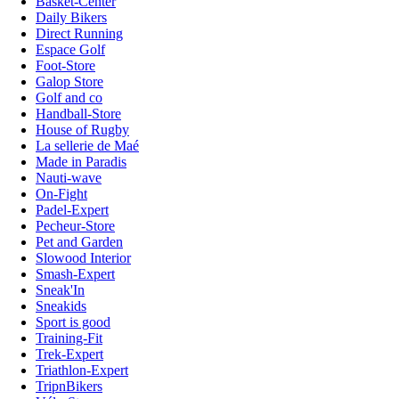
Basket-Center
Daily Bikers
Direct Running
Espace Golf
Foot-Store
Galop Store
Golf and co
Handball-Store
House of Rugby
La sellerie de Maé
Made in Paradis
Nauti-wave
On-Fight
Padel-Expert
Pecheur-Store
Pet and Garden
Slowood Interior
Smash-Expert
Sneak'In
Sneakids
Sport is good
Training-Fit
Trek-Expert
Triathlon-Expert
TripnBikers