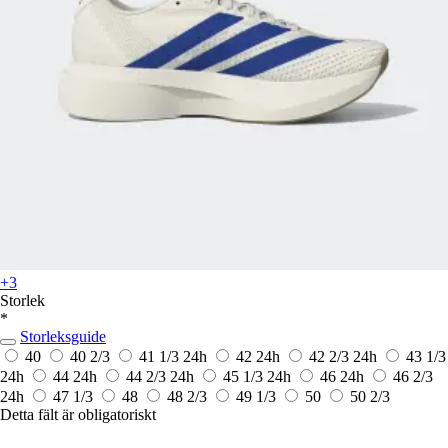
+3
Storlek
*
Storleksguide
40
40 2/3
41 1/3
24h
42
24h
42 2/3
24h
43 1/3
24h
44
24h
44 2/3
24h
45 1/3
24h
46
24h
46 2/3
24h
47 1/3
48
48 2/3
49 1/3
50
50 2/3
Detta fält är obligatoriskt