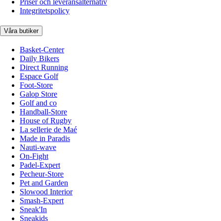
Priser och leveransalternativ
Integritetspolicy
Våra butiker
Basket-Center
Daily Bikers
Direct Running
Espace Golf
Foot-Store
Galop Store
Golf and co
Handball-Store
House of Rugby
La sellerie de Maé
Made in Paradis
Nauti-wave
On-Fight
Padel-Expert
Pecheur-Store
Pet and Garden
Slowood Interior
Smash-Expert
Sneak'In
Sneakids