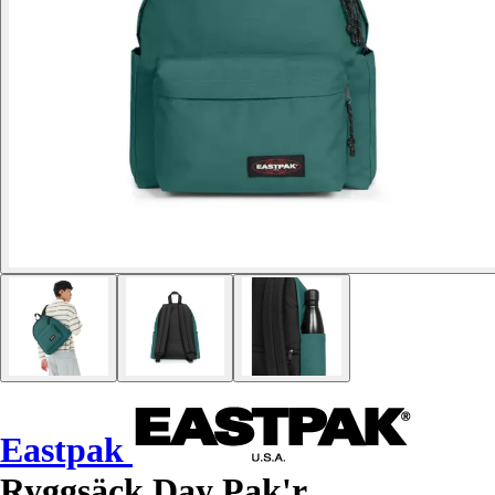
Eastpak
Ryggsäck Day Pak'r