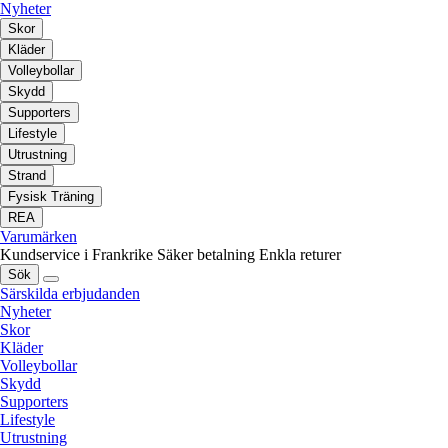
Nyheter
Skor
Kläder
Volleybollar
Skydd
Supporters
Lifestyle
Utrustning
Strand
Fysisk Träning
REA
Varumärken
Kundservice i Frankrike
Säker betalning
Enkla returer
Sök
Särskilda erbjudanden
Nyheter
Skor
Kläder
Volleybollar
Skydd
Supporters
Lifestyle
Utrustning