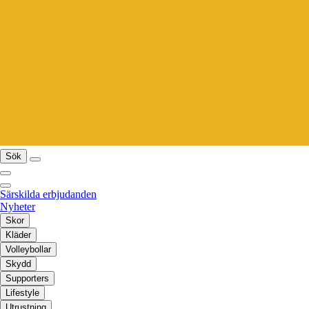
Sök
Särskilda erbjudanden
Nyheter
Skor
Kläder
Volleybollar
Skydd
Supporters
Lifestyle
Utrustning