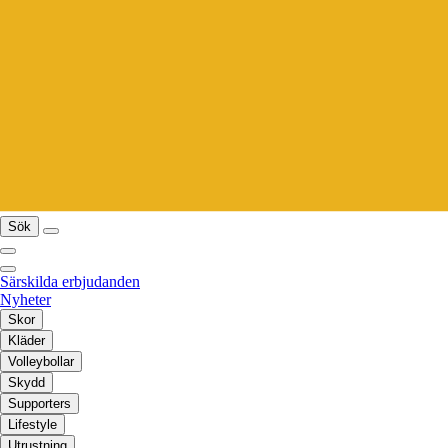
Sök
Särskilda erbjudanden
Nyheter
Skor
Kläder
Volleybollar
Skydd
Supporters
Lifestyle
Utrustning